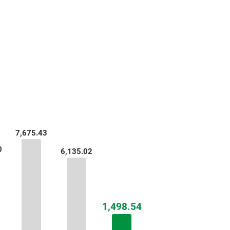
7,675.43
7,675.43
0
0
6,135.02
6,135.02
1,498.54