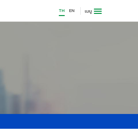
TH
EN
เมนู
น