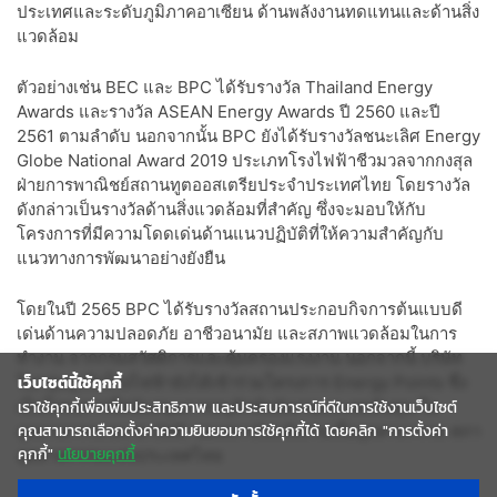
ประเทศและระดับภูมิภาคอาเซียน ด้านพลังงานทดแทนและด้านสิ่ง
แวดล้อม
ตัวอย่างเช่น BEC และ BPC ได้รับรางวัล Thailand Energy
Awards และรางวัล ASEAN Energy Awards ปี 2560 และปี
2561 ตามลำดับ นอกจากนั้น BPC ยังได้รับรางวัลชนะเลิศ Energy
Globe National Award 2019 ประเภทโรงไฟฟ้าชีวมวลจากกงสุล
ฝ่ายการพาณิชย์สถานทูตออสเตรียประจําประเทศไทย โดยรางวัล
ดังกล่าวเป็นรางวัลด้านสิ่งแวดล้อมที่สําคัญ ซึ่งจะมอบให้กับ
โครงการที่มีความโดดเด่นด้านแนวปฏิบัติที่ให้ความสําคัญกับ
แนวทางการพัฒนาอย่างยังยืน
โดยในปี 2565 BPC ได้รับรางวัลสถานประกอบกิจการต้นแบบดี
เด่นด้านความปลอดภัย อาชีวอนามัย และสภาพแวดล้อมในการ
ทำงาน จากกรมสวัสดิการและคุ้มครองแรงงาน นอกจากนี้ บริษัท
ในกลุ่มธุรกิจโรงไฟฟ้ายังได้เข้าร่วมโครงการ Energy Points ซึ่ง
เว็บไซต์นี้ใช้คุกกี้
เป็นโครงการที่สนับสนุนการอนุรักษ์พลังงานและลดต้นทุน ใน
เราใช้คุกกี้เพื่อเพิ่มประสิทธิภาพ และประสบการณ์ที่ดีในการใช้งานเว็บไซต์
คุณสามารถเลือกตั้งค่าความยินยอมการใช้คุกกี้ได้ โดยคลิก "การตั้งค่า
อุตสาหกรรมขนาด SME ของสถาบันพลังงานเพื่ออุตสาหกรรม สภา
คุกกี้"
นโยบายคุกกี้
อุตสาหกรรมแห่งประเทศไทย