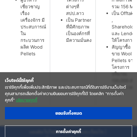
เชี่ยวชาญ
ต่างๆที่
รวม 156 M
เรื่อง
สปป.ลาว
เป็น Offtake
เครื่องจักร มี
เป็น Partner
,
ประสบการณ์
ที่มีศักยภาพ
Shareholde
ใน
เป็นองค์กรที่
และ Lender
กระบวนการ
มีความมั่นคง
ให้โครงการ
ผลิต Wood
สัญญาซื้อ
Pellets
ขาย Wool
Pellets จาก
โครงการ
ปริมาณ
เว็บไซต์นี้ใช้คุกกี้
100,000 ตัน
เราใช้คุกกี้เพื่อเพิ่มประสิทธิภาพ และประสบการณ์ที่ดีในการใช้งานเว็บไซต์
ปี ระยะเวลา
คุณสามารถเลือกตั้งค่าความยินยอมการใช้คุกกี้ได้ โดยคลิก "การตั้งค่า
15 ปี
คุกกี้"
นโยบายคุกกี้
ยอมรับทั้งหมด
การตั้งค่าคุกกี้
แผนผังเว็บไซต์
ข้อกำหนดและเงื่อนไข