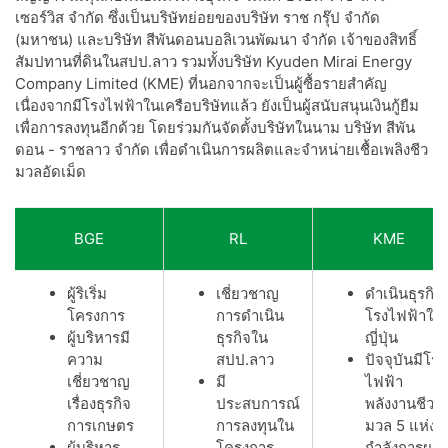
เซอร์วิส จำกัด ซึ่งเป็นบริษัทย่อยของบริษัท ราช กรุ๊ป จำกัด
(มหาชน) และบริษัท สีพันดอนบอลิเวนพัฒนา จำกัด เจ้าของสิทธิ์
สัมปทานที่ดินในสปป.ลาว รวมทั้งบริษัท Kyuden Mirai Energy
Company Limited (KME) ที่นอกจากจะเป็นผู้ซื้อรายสำคัญ
เนื่องจากมีโรงไฟฟ้าในเครือบริษัทแล้ว ยังเป็นผู้สนับสนุนเงินกู้ยืม
เพื่อการลงทุนอีกด้วย โดยร่วมกันจัดตั้งบริษัทในนาม บริษัท สีพัน
ดอน - ราชลาว จำกัด เพื่อดำเนินการผลิตและจำหน่ายเชื้อเพลิงชีว
มวลอัดเม็ด
BGE
RL
KME
ผู้ริเริ่ม
เชี่ยวชาญ
ดำเนินธุรกิจ
โครงการ
การดำเนิน
โรงไฟฟ้าใน
ผู้บริหารมี
ธุรกิจใน
ญี่ปุ่น
ความ
สปป.ลาว
ปัจจุบันมีโรง
เชี่ยวชาญ
มี
ไฟฟ้า
เรื่องธุรกิจ
ประสบการณ์
พลังงานชีว
การเกษตร
การลงทุนใน
มวล 5 แห่ง
ผู้บริหาร
โครงการ
กำลังการผลิ