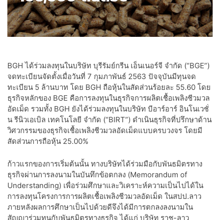
BGH ได้ร่วมลงทุนในบริษัท บุรีรัมย์กรีน เอ็นเนอร์จี จำกัด (“BGE”)
จดทะเบียนจัดตั้งเมื่อวันที่ 7 กุมภาพันธ์ 2563 ปัจจุบันมีทุนจด
ทะเบียน 5 ล้านบาท โดย BGH ถือหุ้นในสัดส่วนร้อยละ 55.60 โดย
ธุรกิจหลักของ BGE คือการลงทุนในธุรกิจการผลิตเชื้อเพลิงชีวมวล
อัดเม็ด รวมทั้ง BGH ยังได้ร่วมลงทุนในบริษัท บีอาร์อาร์ อินโนเวชั่
น รีนิวเอเบิล เทคโนโลยี จำกัด (“BIRT”) ดำเนินธุรกิจที่ปรึกษาด้าน
วิศวกรรมของธุรกิจเชื้อเพลิงชีวมวลอัดเม็ดแบบครบวงจร โดยมี
สัดส่วนการถือหุ้น 25.00%
ก้าวแรกของการเริ่มต้นนั้น ทางบริษัทได้ร่วมมือกับพันธมิตรทาง
ธุรกิจผ่านการลงนามในบันทึกข้อตกลง (Memorandum of
Understanding) เพื่อร่วมศึกษาและวิเคราะห์ความเป็นไปได้ใน
การลงทุนโครงการการผลิตเชื้อเพลิงชีวมวลอัดเม็ด ในสปป.ลาว
ภายหลังผลการศึกษาเป็นไปด้วยดีจึงได้มีการตกลงลงนามใน
สัญญาร่วมทุนกับพันธมิตรทางธุรกิจ ได้แก่ บริษัท ราช-ลาว