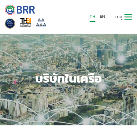
TH
EN
เมนู
บริษัทในเครือ